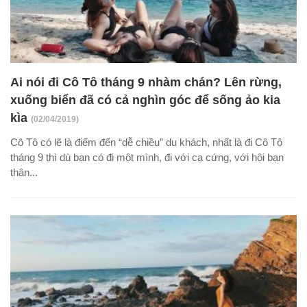
Ai nói đi Cô Tô tháng 9 nhàm chán? Lên rừng,
xuống biển đã có cả nghìn góc để sống ảo kia
kìa
(02/04/2019)
Cô Tô có lẽ là điểm đến “dễ chiều” du khách, nhất là đi Cô Tô
tháng 9 thì dù bạn có đi một mình, đi với cạ cứng, với hội bạn
thân...