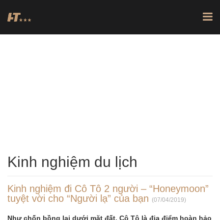
KINH NGHIỆM DU LỊCH
TRANG CHỦ
TIN TỨC
KINH NGHIỆM DU LỊCH
Kinh nghiệm du lịch
Kinh nghiệm đi Cô Tô 2 người – “Honeymoon”
tuyệt vời cho “Người lạ” của bạn
(07/04/2019)
Như chốn bồng lai dưới mặt đất, Cô Tô là địa điểm hoàn hảo