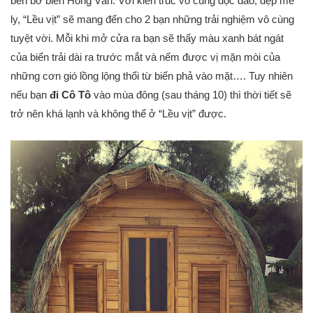
bên bờ biển Hồng Vàn. Với kiến trúc vô cùng độc đáo, đẹp mê
ly, “Lều vịt” sẽ mang đến cho 2 bạn những trải nghiệm vô cùng
tuyệt vời. Mỗi khi mở cửa ra bạn sẽ thấy màu xanh bát ngát
của biển trải dài ra trước mắt và nếm được vị mặn mòi của
những cơn gió lồng lộng thổi từ biển phả vào mặt…. Tuy nhiên
nếu bạn
đi Cô Tô
vào mùa đông (sau tháng 10) thì thời tiết sẽ
trở nên khá lạnh và không thể ở “Lều vịt” được.