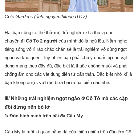
Coto Gardens (ảnh: nguyenthithuha1112)
Hai bạn cũng có thể thử một trả nghiệm khá thú vị cho
chuyến
đi Cô Tô
2 người
của mình đó là ngủ lều. Nằm nghe
tiếng sóng vỗ rì rào chắc chắn sẽ là trải nghiệm vô cùng ngọt
ngào và khó quên. Tuy nhiên bạn phải chú ý chuẩn bị các vật
dụng mang theo đầy đủ, đặc biệt là thuốc chống muỗi và phải
chống ẩm cho các vật dụng điện tử cẩn thận. Đặc biệt nhớ kĩ là
bạn không được vứt rác bừa bãi ra bãi biển đâu nhé.
III/ Những trải nghiệm ngọt ngào ở Cô Tô mà các cặp
đôi đừng nên bỏ lỡ
1/ Đón bình minh trên bãi đá Cầu Mỵ
Cầu Mỵ là một kì quan bằng đá của thiên nhiên trên đảo lớn Cô