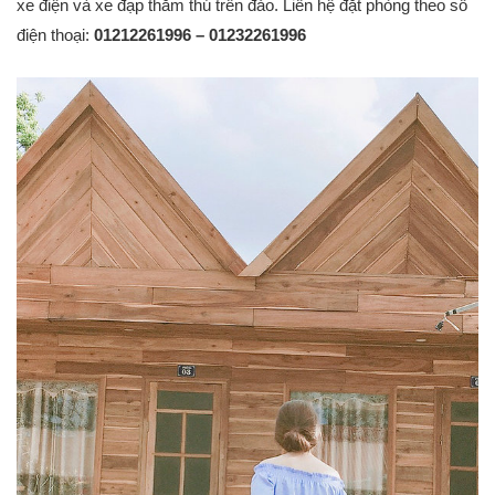
xe điện và xe đạp thăm thú trên đảo. Liên hệ đặt phòng theo số
điện thoại:
01212261996 – 01232261996