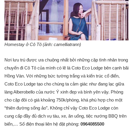
Homestay ở Cô Tô (ảnh: camelliatrann)
Nơi lưu trú được ưa chuộng nhất bởi những cặp tình nhân trong
chuyến đi Cô Tô của mình có lẽ là Coto Eco Lodge bên cạnh bãi
Hồng Vàn. Với những bức tường trắng và kiến trúc cổ điển,
Coto Eco Lodge tạo cho chúng ta cảm giác như đang lạc giữa
làng Alberobello của nước Ý xinh đẹp và bình yên vậy. Phòng
cho cặp đôi có giá khoảng 750k/phòng, khá phù hợp cho một
“thiên đường sống ảo”
.
Không chỉ vậy Coto Eco Lodge còn
cung cấp đầy đủ dịch vụ tàu, xe, ăn uống, tiệc nướng BBQ trên
biển,… Số điện thoại liên hệ đặt phòng:
0964085500