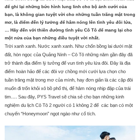
để ghi lại những bức hình lung linh cho bộ ảnh cưới của
bạn, là không gian tuyệt vời cho những tuần trăng mật trong
mơ, là điểm đến lý tưởng để hâm nóng lên tình yêu đôi lứa,
… Hãy đến với thiên đường tình yêu Cô Tô để mang lại cho
một nửa của bạn những điều tuyệt vời nhất.
Trời xanh xanh. Nước xanh xanh. Như chốn bồng lai dưới mặt
đất, hòn ngọc của Quảng Ninh – Cô Tô những năm gần đây đã
trở thành địa điểm lý tưởng để vun tình yêu lứa đôi. Đây là địa
điểm hoàn hảo để các đôi vợ chồng mới cưới lựa chọn cho
tuần trăng mật trong mơ của mình, hay đơn giản là các cặp đôi
muốn đi trốn khỏi xô bồ phố thị, để hâm nóng nhịp đập của trái
tim…. Sau đây, PYS Travel sẽ chia sẻ cho bạn những
kinh
nghiệm du lịch Cô Tô 2 người
có 1 không 2 để các bạn có một
chuyến “Honeymoon” ngọt ngào như cổ tích.