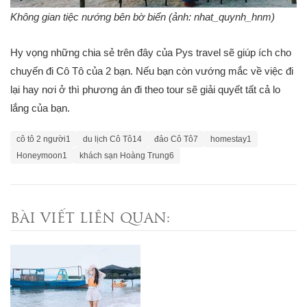
Không gian tiệc nướng bên bờ biển (ảnh: nhat_quynh_hnm)
Hy vọng những chia sẻ trên đây của Pys travel sẽ giúp ích cho
chuyến đi Cô Tô của 2 bạn. Nếu bạn còn vướng mắc về việc đi
lại hay nơi ở thì phương án đi theo tour sẽ giải quyết tất cả lo
lắng của bạn.
cô tô 2 người
1
du lịch Cô Tô
14
đảo Cô Tô
7
homestay
1
Honeymoon
1
khách sạn Hoàng Trung
6
BÀI VIẾT LIÊN QUAN: