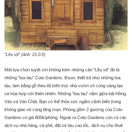
“Lều vịt” (ảnh: 21.0.5)
Một lựa chọn tuyệt vời không kém những căn “Lều vịt” đó là
những “toa tàu” Coto Gardens. Được thiết kế như những toa
tàu, làm bằng gỗ theo lối kiến trúc nhà vườn vô cùng sáng tạo
và hòa hợp với thiên nhiên. Những “toa tàu” nằm giữa bãi Hồng
Vàn và Vàn Chải. Bạn có thể thỏa sức ngắm cảnh biển trong
không gian vô cùng lãng mạn. Phòng gồm 2 giường của Coto
Gardens có giá 800k/phòng. Ngoài ra Coto Gardens còn có các
dịch vụ nhà hàng, cà phê, đặt vé tàu cao tốc, dịch vụ cho thuê