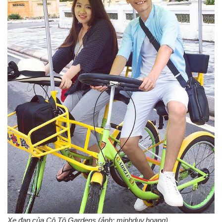
Xe đạp của Cô Tô Gardens (ảnh: minhduy.hoang)