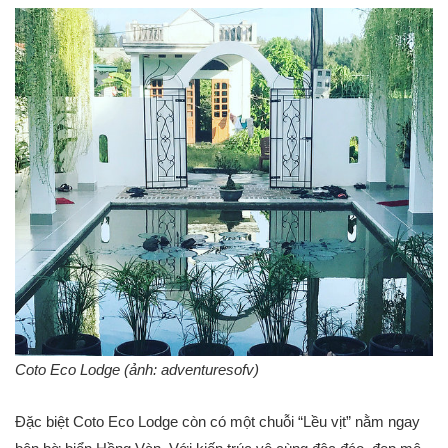
Coto Eco Lodge (ảnh: adventuresofv)
Đặc biệt Coto Eco Lodge còn có một chuỗi “Lều vịt” nằm ngay