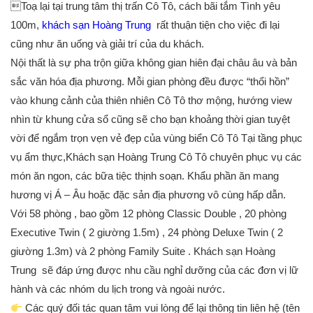
Toạ lại tại trung tâm thị trấn Cô Tô, cách bãi tắm Tình yêu
100m,
khách sạn Hoàng Trung
rất thuận tiện cho việc đi lại
cũng như ăn uống và giải trí của du khách.
Nội thất là sự pha trộn giữa không gian hiên đại châu âu và bản
sắc văn hóa địa phương. Mỗi gian phòng đều được “thổi hồn”
vào khung cảnh của thiên nhiên Cô Tô thơ mộng, hướng view
nhìn từ khung cửa sổ cũng sẽ cho bạn khoảng thời gian tuyệt
vời để ngắm trọn vẹn vẻ đẹp của vùng biển Cô Tô Tại tầng phục
vụ ẩm thực,Khách sạn Hoàng Trung Cô Tô chuyên phục vụ các
món ăn ngon, các bữa tiệc thịnh soạn. Khẩu phần ăn mang
hương vị Á – Âu hoặc đặc sản địa phương vô cùng hấp dẫn.
Với 58 phòng , bao gồm 12 phòng Classic Double , 20 phòng
Executive Twin ( 2 giường 1.5m) , 24 phòng Deluxe Twin ( 2
giường 1.3m) và 2 phòng Family Suite . Khách sạn Hoàng
Trung sẽ đáp ứng được nhu cầu nghỉ dưỡng của các đơn vị lữ
hành và các nhóm du lịch trong và ngoài nước.
Các quý đối tác quan tâm vui lòng để lại thông tin liên hệ (tên