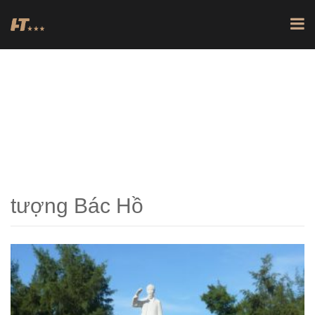
TRANG CHỦ
POSTS TAGGED "TƯỢNG BÁC HỒ"
tượng Bác Hồ