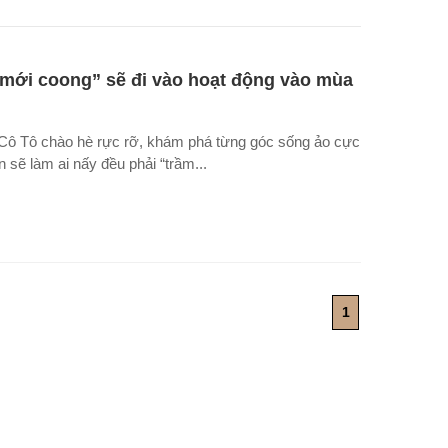
mới coong” sẽ đi vào hoạt động vào mùa
 Cô Tô chào hè rực rỡ, khám phá từng góc sống ảo cực
 sẽ làm ai nấy đều phải “trầm...
1