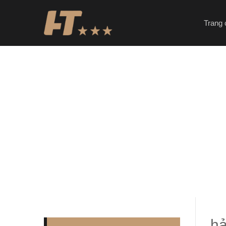
Trang 
hả