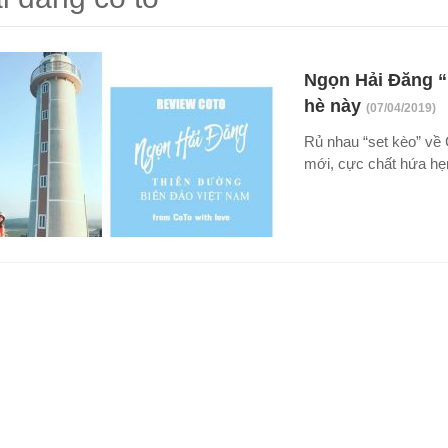
Ngọn Hải Đăng “
hè này
(07/04/2019)
Rủ nhau “set kèo” về
mới, cực chất hứa hẹn