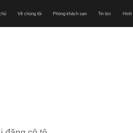
chủ
Về chúng tôi
Phòng khách sạn
Tin tức
Hình
TRANG CHỦ
POSTS TAGGED "HẢI ĐĂNG CÔ TÔ"
i đăng cô tô