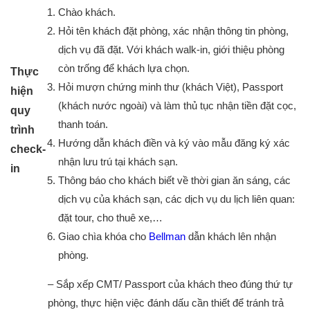
Chào khách.
Hỏi tên khách đặt phòng, xác nhận thông tin phòng,
dịch vụ đã đặt. Với khách walk-in, giới thiệu phòng
còn trống để khách lựa chọn.
Thực
Hỏi mượn chứng minh thư (khách Việt), Passport
hiện
(khách nước ngoài) và làm thủ tục nhận tiền đặt cọc,
quy
thanh toán.
trình
Hướng dẫn khách điền và ký vào mẫu đăng ký xác
check-
nhận lưu trú tại khách sạn.
in
Thông báo cho khách biết về thời gian ăn sáng, các
dịch vụ của khách sạn, các dịch vụ du lịch liên quan:
đặt tour, cho thuê xe,…
Giao chìa khóa cho
Bellman
dẫn khách lên nhận
phòng.
– Sắp xếp CMT/ Passport của khách theo đúng thứ tự
phòng, thực hiện việc đánh dấu cần thiết để tránh trả