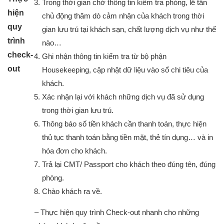
Trong thời gian chờ thông tin kiểm tra phòng, lễ tân
hiện
chủ động thăm dò cảm nhận của khách trong thời
quy
gian lưu trú tại khách sạn, chất lượng dịch vụ như thế
trình
nào…
check-
Ghi nhận thông tin kiểm tra từ bộ phận
out
Housekeeping, cập nhật dữ liệu vào sổ chi tiêu của
khách.
Xác nhận lại với khách những dịch vụ đã sử dụng
trong thời gian lưu trú.
Thông báo số tiền khách cần thanh toán, thực hiện
thủ tục thanh toán bằng tiền mặt, thẻ tín dụng… và in
hóa đơn cho khách.
Trả lại CMT/ Passport cho khách theo đúng tên, đúng
phòng.
Chào khách ra về.
– Thực hiện quy trình Check-out nhanh cho những