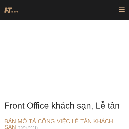
FRONT OFFICE KHÁCH
SẠN
,
LỄ TÂN
TRANG CHỦ
TIN TỨC
LỄ TÂN
FRONT OFFICE KHÁCH SẠN
Front Office khách sạn
,
Lễ tân
BẢN MÔ TẢ CÔNG VIỆC LỄ TÂN KHÁCH
SẠN
(10/04/2021)