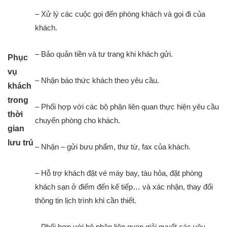
– Xử lý các cuộc gọi đến phòng khách và gọi đi của
khách.
– Bảo quản tiền và tư trang khi khách gửi.
Phục
vụ
– Nhận báo thức khách theo yêu cầu.
khách
trong
– Phối hợp với các bộ phận liên quan thực hiện yêu cầu
thời
chuyển phòng cho khách.
gian
lưu trú
– Nhận – gửi bưu phẩm, thư từ, fax của khách.
– Hỗ trợ khách đặt vé máy bay, tàu hỏa, đặt phòng
khách sạn ở điểm đến kế tiếp… và xác nhận, thay đổi
thông tin lịch trình khi cần thiết.
– Phối hợp với bộ phận liên quan giải quyết các yêu